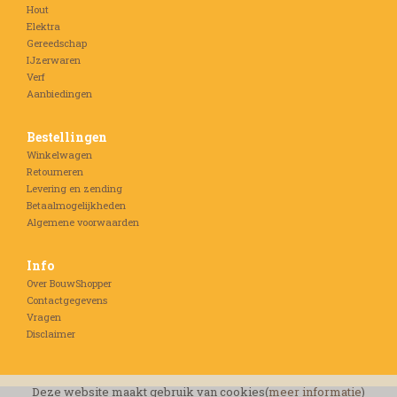
Hout
Elektra
Gereedschap
IJzerwaren
Verf
Aanbiedingen
Bestellingen
Winkelwagen
Retourneren
Levering en zending
Betaalmogelijkheden
Algemene voorwaarden
Info
Over BouwShopper
Contactgegevens
Vragen
Disclaimer
Deze website maakt gebruik van cookies(
meer informatie
)