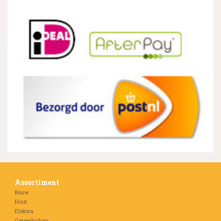
Assortiment
Bouw
Hout
Elektra
Gereedschap